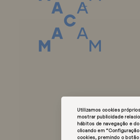
Telefone:
tel, R. da Junqueira
+351 218 727 400
Chamada para a rede
00-343
Portugal
nacional
hotel@macam.pt
os @Fernando Guerra |
Livro de Reclamações
Instagram
Utilizamos cookies próprios 
rivacidade e Dados Pessoais
Facebook
mostrar publicidade relaci
dade
RNET 12582
hábitos de navegação e do 
clicando em “Configuração
cookies, premindo o botão 