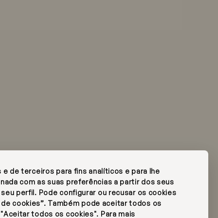
 fixa
FAQ's
Press
e de terceiros para fins analíticos e para lhe
Subscrever newsletter
onada com as suas preferências a partir dos seus
Edição de Reserva
seu perfil. Pode configurar ou recusar os cookies
 de cookies”. Também pode aceitar todos os
"Aceitar todos os cookies". Para mais