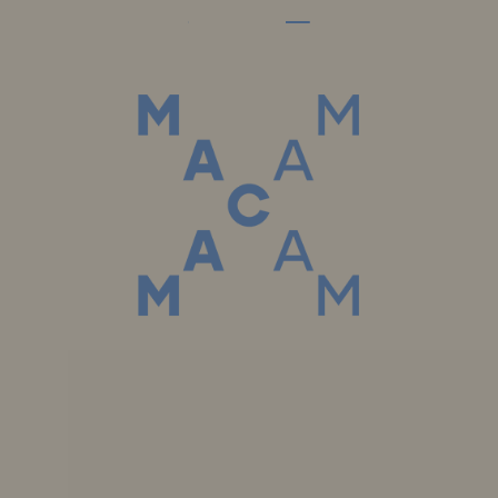
Menu Dia dos Namorados 2026
Menu
A Casa das Coleções Privadas também é su
Book
Menu
Telefone: